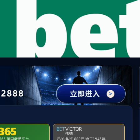
365上市公司(英国)集团-官方网站
生管理
学院文化
英国正版365官方网站
下
英国上市公司365高职学生不占下达计划指标
作者:汪丹 来源： 英国上市公司365,英国正版365官方网站 发表时间： 2024-04-