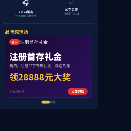
和《英国上市公司3652024年普通专升本招
接升本的名单予以公示，公示期为5个工作日
达英国上市公司365英国上市公司365,英
版365官方网站